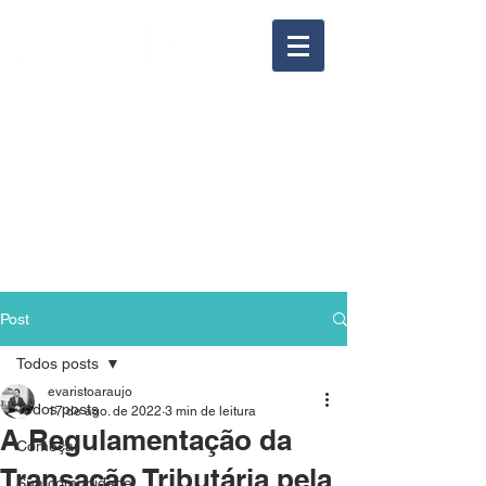
Post
Todos posts
evaristoaraujo
Todos posts
17 de ago. de 2022
3 min de leitura
A Regulamentação da
Começar
Transação Tributária pela
Sua comunidade