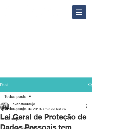
Post
Todos posts
evaristoaraujo
Todos posts
4 de ago. de 2019
3 min de leitura
Lei Geral de Proteção de
Começar
Dados Pessoais tem
Sua comunidade