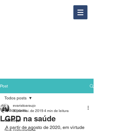
Post
Todos posts
evaristoaraujo
Todos posts
30 de mai. de 2019
4 min de leitura
LGPD na saúde
Começar
A partir de agosto de 2020, em virtude 
Sua comunidade