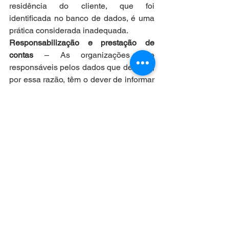
residência do cliente, que foi 
identificada no banco de dados, é uma 
prática considerada inadequada.
Responsabilização e prestação de 
contas
 – As organizações são 
responsáveis pelos dados que detém e, 
por essa razão, têm o dever de informar 
quando terceiriza o tratamento das 
informações, bem como identificar o 
encarregado pela tarefa. Dessa forma, a 
empresa deve a possuir documentação 
que comprove a regularidade do 
processo, em concordância com a lei. 
Em caso de informações adicionais, ou 
eventuais outros esclarecimentos, 
entrem em contato conosco e 
avaliaremos um plano de adequação à 
LGPD.