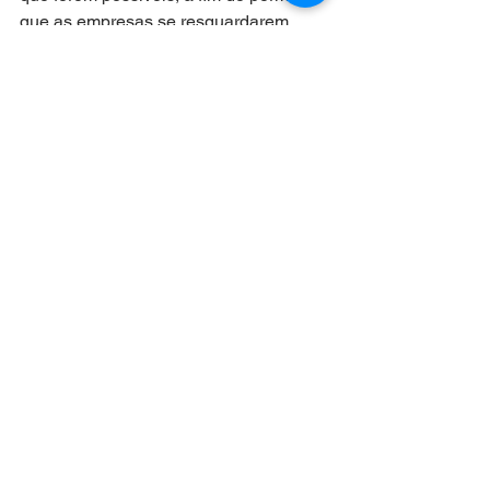
que as empresas se resguardarem 
para prestação suficiente de provas, 
caso sejam demandadas, bem como 
mantenham a saúde, segurança e 
integridade física de seus empregados. 
Ver tudo
Posts recentes