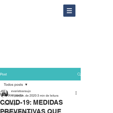
Post
Todos posts
evaristoaraujo
Todos posts
11 de jun. de 2020
3 min de leitura
COVID-19: MEDIDAS
Começar
PREVENTIVAS QUE
Sua comunidade